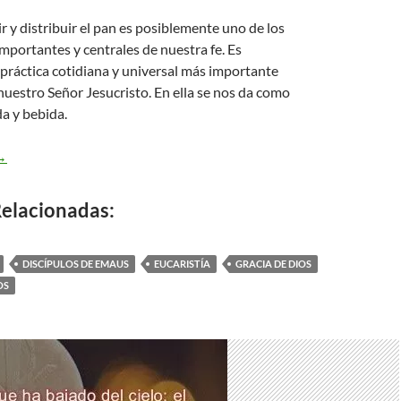
ir y distribuir el pan es posiblemente uno de los
portantes y centrales de nuestra fe. Es
práctica cotidiana y universal más importante
nuestro Señor Jesucristo. En ella se nos da como
a y bebida.
an Lucas 24,13-35 – lo reconocieron
→
elacionadas:
DISCÍPULOS DE EMAUS
EUCARISTÍA
GRACIA DE DIOS
OS