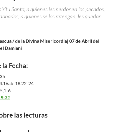
íritu Santo; a quienes les perdonen los pecados,
donados; a quienes se los retengan, les quedan
scua / de la Divina Misericordia| 07 de Abril del
el Damiani
 la Fecha:
-35
4.16ab-18.22-24
 5,1-6
19-31
obre las lecturas