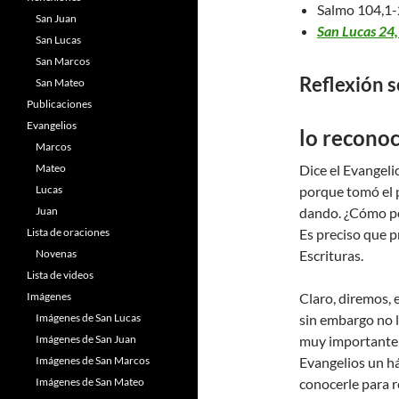
Salmo 104,1-
San Juan
San Lucas 24
San Lucas
San Marcos
Reflexión s
San Mateo
Publicaciones
Evangelios
lo recono
Marcos
Mateo
Dice el Evangeli
Lucas
porque tomó el p
Juan
dando. ¿Cómo po
Lista de oraciones
Es preciso que p
Novenas
Escrituras.
Lista de videos
Imágenes
Claro, diremos, 
Imágenes de San Lucas
sin embargo no l
Imágenes de San Juan
muy importante 
Imágenes de San Marcos
Evangelios un h
Imágenes de San Mateo
conocerle para r