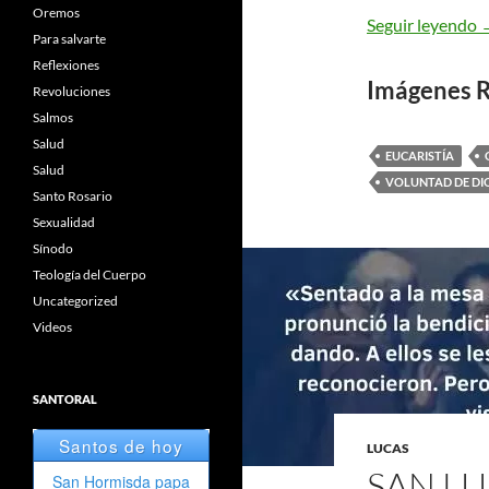
Oremos
S
Seguir leyendo
Para salvarte
Reflexiones
Imágenes R
Revoluciones
Salmos
Salud
EUCARISTÍA
Salud
VOLUNTAD DE DI
Santo Rosario
Sexualidad
Sínodo
Teología del Cuerpo
Uncategorized
Videos
SANTORAL
LUCAS
SAN LU