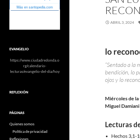
RECON
ABRIL 3, 2024
lo recono
EVANGELIO
https://www.ciudadredonda.o
“Sentado a la m
rg/calendario-
bendición, lo pa
lecturas/evangelio-del-dia/hoy
ojos y lo recon
REFLEXIÓN
Miércoles de la 
Miguel Damiani
PÁGINAS
Lecturas de
Quienes somos
Política de privacidad
Hechos 3,1-
Reflexiones