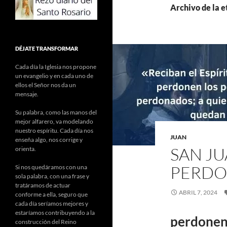
Archivo de la e
DÉJATE TRANSFORMAR
Cada día la Iglesia nos propone
un evangelio y en cada uno de
ellos el Señor nos da un
mensaje.
Su palabra, como las manos del
mejor alfarero, va modelando
nuestro espíritu. Cada día nos
JUAN
enseña algo, nos corrige y
SAN JU
orienta.
PERDO
Si nos quedáramos con una
sola palabra, con una frase y
tratáramos de actuar
ABRIL 7, 2024
conforme a ella, seguro que
cada día seríamos mejores y
estaríamos contribuyendo a la
perdonen
construcción del Reino