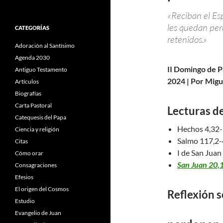
«Reciban el Esp
les quedan per
CATEGORÍAS
retenidos.»
Adoración al Santísimo
Agenda 2030
II Domingo de Pa
Antiguo Testamento
2024 | Por Migu
Artículos
Biografías
Carta Pastoral
Lecturas de
Catequesis del Papa
Hechos 4,32
Ciencia y religión
Salmo 117,2-
Citas
I de San Juan
Cómo orar
San Juan 20,
Consagraciones
Efesios
El origen del Cosmos
Reflexión s
Estudio
Evangelio de Juan