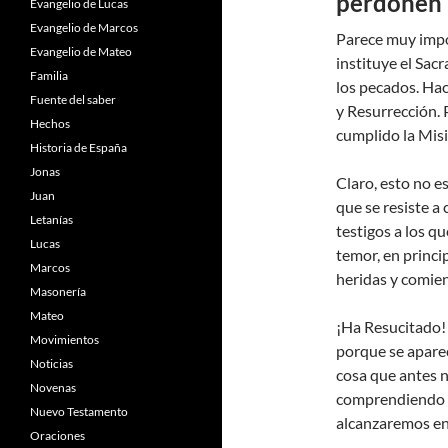
perdonen 
Evangelio de Lucas
Evangelio de Marcos
Parece muy impo
Evangelio de Mateo
instituye el Sa
Familia
los pecados. Hac
Fuente del saber
y Resurrección.
Hechos
cumplido la Mi
Historia de España
Jonas
Claro, esto no e
Juan
que se resiste a 
Letanías
testigos a los q
Lucas
temor, en princi
Marcos
heridas y comien
Masonería
Mateo
¡Ha Resucitado! 
Movimientos
porque se aparec
Noticias
cosa que antes n
Novenas
comprendiendo c
Nuevo Testamento
alcanzaremos en 
Oraciones