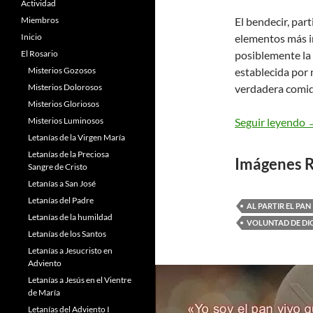
Actividad
Miembros
El bendecir, part
Inicio
elementos más im
El Rosario
posiblemente la 
Misterios Gozosos
establecida por 
Misterios Dolorosos
verdadera comid
Misterios Gloriosos
S
Misterios Luminosos
Seguir leyendo
Letanías de la Virgen María
Letanías de la Preciosa
Imágenes R
Sangre de Cristo
Letanías a San José
Letanías del Padre
AL PARTIR EL PAN
Letanías de la humildad
VOLUNTAD DE DI
Letanías de los Santos
Letanías a Jesucristo en
Adviento
Letanías a Jesús en el Vientre
de María
Letanías del Adviento I