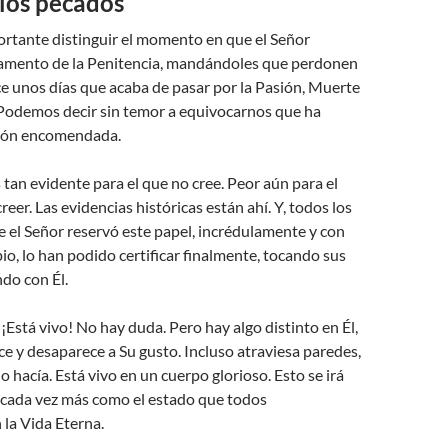
los pecados
rtante distinguir el momento en que el Señor
cramento de la Penitencia, mandándoles que perdonen
e unos días que acaba de pasar por la Pasión, Muerte
 Podemos decir sin temor a equivocarnos que ha
sión encomendada.
s tan evidente para el que no cree. Peor aún para el
creer. Las evidencias históricas están ahí. Y, todos los
ue el Señor reservó este papel, incrédulamente y con
pio, lo han podido certificar finalmente, tocando sus
do con Él.
¡Está vivo! No hay duda. Pero hay algo distinto en Él,
e y desaparece a Su gusto. Incluso atraviesa paredes,
o hacía. Está vivo en un cuerpo glorioso. Esto se irá
ada vez más como el estado que todos
la Vida Eterna.