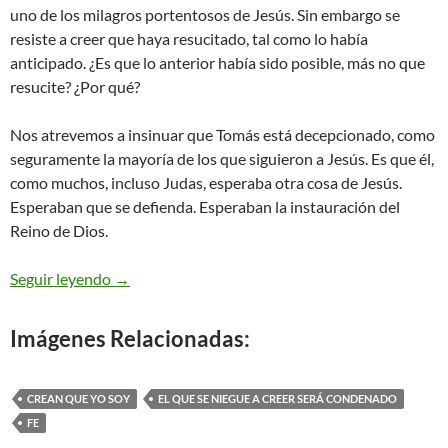
uno de los milagros portentosos de Jesús. Sin embargo se
resiste a creer que haya resucitado, tal como lo había
anticipado. ¿Es que lo anterior había sido posible, más no que
resucite? ¿Por qué?
Nos atrevemos a insinuar que Tomás está decepcionado, como
seguramente la mayoría de los que siguieron a Jesús. Es que él,
como muchos, incluso Judas, esperaba otra cosa de Jesús.
Esperaban que se defienda. Esperaban la instauración del
Reino de Dios.
Juan 20,24-29 – Dichosos los que crean
Seguir leyendo
→
Imágenes Relacionadas:
CREAN QUE YO SOY
EL QUE SE NIEGUE A CREER SERÁ CONDENADO
FE