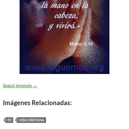
vivirá – Mateo 9,18-26
Seguir leyendo
→
Imágenes Relacionadas:
FE
VIDA CRISTIANA