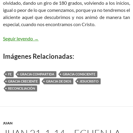
olvidado, dando un giro de 180 grados, volviendo a los inicios,
igual o peor de lo que comenzamos, porque ya no tendremos el
aliciente aquel que descubrimos y nos animó de manera tan
especial, cuando nos encontramos con Cristo.
Un encuentro determinante en nuestras vidas
Seguir leyendo
→
Imágenes Relacionadas:
FE
GRACIA COMPARTIDA
GRACIA CONSCIENTE
GRACIA CRECIENTE
GRACIA DE DIOS
JESUCRISTO
RECONCILIACIÓN
JUAN