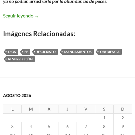
ya no podían arrastrarla por la abundancia de peces.
Juan 21, 1-14 – Echen la red a la derecha
Seguir leyendo
→
Imágenes Relacionadas:
DIOS
FE
JESUCRISTO
MANDAMIENTOS
OBEDIENCIA
RESURRECCIÓN
AGOSTO 2026
L
M
X
J
V
S
D
1
2
3
4
5
6
7
8
9