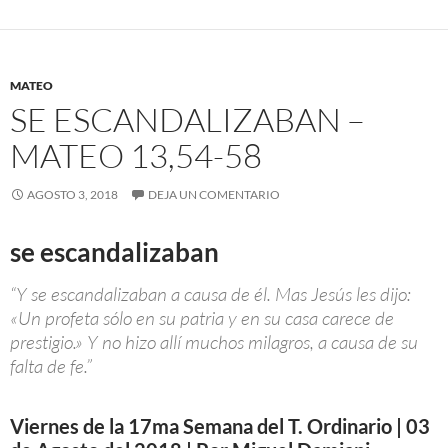
MATEO
SE ESCANDALIZABAN –
MATEO 13,54-58
AGOSTO 3, 2018
DEJA UN COMENTARIO
se escandalizaban
“Y se escandalizaban a causa de él. Mas Jesús les dijo:
«Un profeta sólo en su patria y en su casa carece de
prestigio.» Y no hizo allí muchos milagros, a causa de su
falta de fe.”
Viernes de la 17ma Semana del T. Ordinario | 03