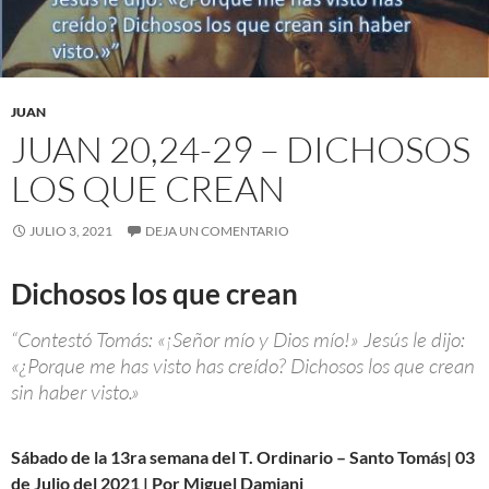
JUAN
JUAN 20,24-29 – DICHOSOS
LOS QUE CREAN
JULIO 3, 2021
DEJA UN COMENTARIO
Dichosos los que crean
“Contestó Tomás: «¡Señor mío y Dios mío!» Jesús le dijo:
«¿Porque me has visto has creído? Dichosos los que crean
sin haber visto.»
Sábado de la 13ra semana del T. Ordinario – Santo Tomás| 03
de Julio del 2021 | Por Miguel Damiani