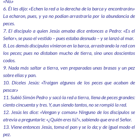
«No.»
6. Él les dijo: «Echen la red a la derecha de la barca y encontrarán.»
La echaron, pues, y ya no podían arrastrarla por la abundancia de
peces.
7. El discípulo a quien Jesús amaba dice entonces a Pedro: «Es el
Señor», se puso el vestido – pues estaba desnudo – y se lanzó al mar.
8. Los demás discípulos vinieron en la barca, arrastrando la red con
los peces; pues no distaban mucho de tierra, sino unos doscientos
codos.
9. Nada más saltar a tierra, ven preparadas unas brasas y un pez
sobre ellas y pan.
10. Díceles Jesús: «Traigan algunos de los peces que acaban de
pescar.»
11. Subió Simón Pedro y sacó la red a tierra, llena de peces grandes:
ciento cincuenta y tres. Y, aun siendo tantos, no se rompió la red.
12. Jesús les dice: «Vengan y coman.» Ninguno de los discípulos se
atrevía a preguntarle: «¿Quién eres tú?», sabiendo que era el Señor.
13. Viene entonces Jesús, toma el pan y se lo da; y de igual modo el
pez.