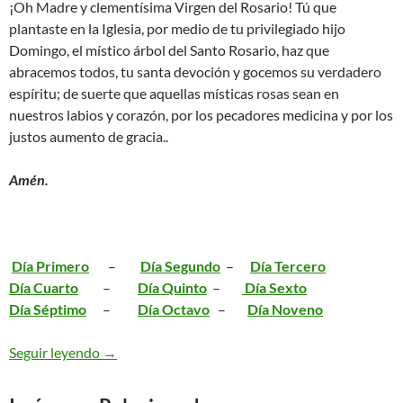
¡Oh Madre y clementísima Virgen del Rosario! Tú que
plantaste en la Iglesia, por medio de tu privilegiado hijo
Domingo, el místico árbol del Santo Rosario, haz que
abracemos todos, tu santa devoción y gocemos su verdadero
espíritu; de suerte que aquellas místicas rosas sean en
nuestros labios y corazón, por los pecadores medicina y por los
justos aumento de gracia..
Amén.
Día Primero
–
Día Segundo
–
Día Tercero
Día Cuarto
–
Día Quinto
–
Día Sexto
Día Séptimo
–
Día Octavo
–
Día Noveno
Novena a la Virgen del Rosario
Seguir leyendo
→