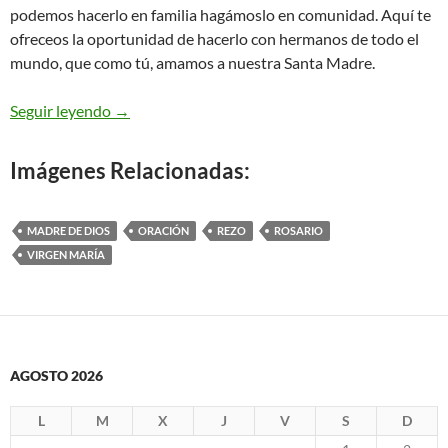
podemos hacerlo en familia hagámoslo en comunidad. Aquí te
ofreceos la oportunidad de hacerlo con hermanos de todo el
mundo, que como tú, amamos a nuestra Santa Madre.
Rezo diario del Santo Rosario
Seguir leyendo
→
Imágenes Relacionadas:
MADRE DE DIOS
ORACIÓN
REZO
ROSARIO
VIRGEN MARÍA
AGOSTO 2026
L
M
X
J
V
S
D