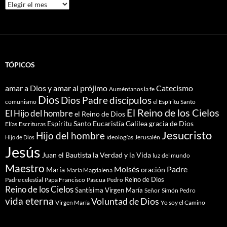
Archivos
TÓPICOS
amar a Dios y amar al prójimo
Catecismo
Auméntanos la fe
Dios
Dios Padre
discípulos
comunismo
el Espíritu Santo
El Reino de los Cielos
El Hijo del hombre
el Reino de Dios
Espíritu Santo
Eucaristía
Galilea
gracia de Dios
Elías
Escrituras
Jesucristo
Hijo del hombre
ideologías
Jerusalén
Hijo de Dios
Jesús
Juan el Bautista
la Verdad y la Vida
luz del mundo
Maestro
Moisés
Padre
María
oración
María Magdalena
Reino de Dios
Pascua
Pedro
Padre celestial
Papa Francisco
Reino de los Cielos
Santísima Virgen María
Señor
Simón Pedro
vida eterna
Voluntad de Dios
Yo soy el Camino
Virgen María