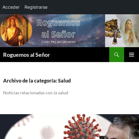
Acceder
Registrarse
Saltar
al
contenido
Buscar
Roguemos al Señor
MENÚ
PRINCI
Archivo de la categoría: Salud
Noticias relacionadas con la salud