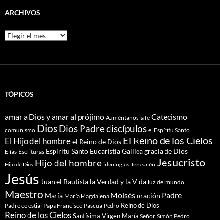
ARCHIVOS
Archivos
TÓPICOS
amar a Dios y amar al prójimo
Catecismo
Auméntanos la fe
Dios
Dios Padre
discípulos
comunismo
el Espíritu Santo
El Reino de los Cielos
El Hijo del hombre
el Reino de Dios
Espíritu Santo
Eucaristía
Galilea
gracia de Dios
Elías
Escrituras
Jesucristo
Hijo del hombre
ideologías
Jerusalén
Hijo de Dios
Jesús
Juan el Bautista
la Verdad y la Vida
luz del mundo
Maestro
Moisés
Padre
María
oración
María Magdalena
Reino de Dios
Pascua
Pedro
Padre celestial
Papa Francisco
Reino de los Cielos
Santísima Virgen María
Señor
Simón Pedro