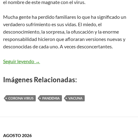
el nombre de este magnate con el virus.
Mucha gente ha perdido familiares lo que ha significado un
verdadero sufrimiento es sus vidas. El miedo, el
desconocimiento, la sorpresa, la ofuscación y la enorme
responsabilidad hicieron que afloraran versiones nuevas y
desconocidas de cada uno. A veces desconcertantes.
Bill Gates y la OMS una filantrópica asociación
Seguir leyendo
→
Imágenes Relacionadas:
CORONA VIRUS
PANDEMIA
VACUNA
AGOSTO 2026