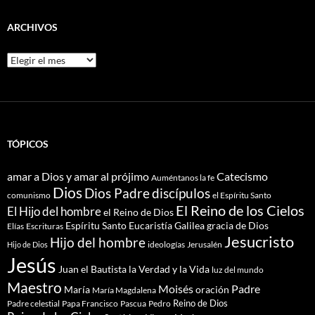
ARCHIVOS
Archivos
TÓPICOS
amar a Dios y amar al prójimo
Catecismo
Auméntanos la fe
Dios
Dios Padre
discípulos
comunismo
el Espíritu Santo
El Reino de los Cielos
El Hijo del hombre
el Reino de Dios
Espíritu Santo
Eucaristía
Galilea
gracia de Dios
Elías
Escrituras
Jesucristo
Hijo del hombre
ideologías
Jerusalén
Hijo de Dios
Jesús
Juan el Bautista
la Verdad y la Vida
luz del mundo
Maestro
Moisés
Padre
María
oración
María Magdalena
Reino de Dios
Pascua
Pedro
Padre celestial
Papa Francisco