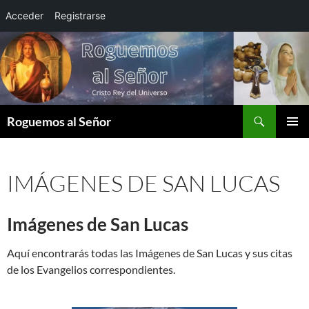
Acceder
Registrarse
Saltar
al
contenido
Buscar
Roguemos al Señor
MENÚ
PRINCI
IMÁGENES DE SAN LUCAS
Imágenes de San Lucas
Aquí encontrarás todas las Imágenes de San Lucas y sus citas
de los Evangelios correspondientes.