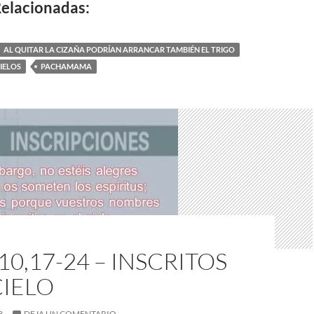
elacionadas:
AL QUITAR LA CIZAÑA PODRÍAN ARRANCAR TAMBIÉN EL TRIGO
CIELOS
PACHAMAMA
10,17-24 – INSCRITOS
CIELO
3
DEJA UN COMENTARIO