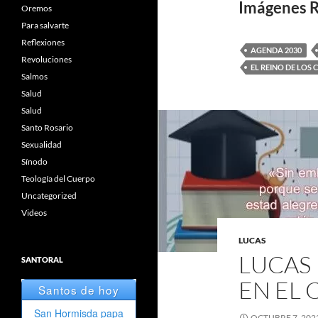
Imágenes R
Oremos
Para salvarte
Reflexiones
AGENDA 2030
Revoluciones
EL REINO DE LOS 
Salmos
Salud
Salud
Santo Rosario
Sexualidad
Sínodo
Teología del Cuerpo
Uncategorized
Videos
LUCAS
LUCAS 
SANTORAL
EN EL 
OCTUBRE 7, 202