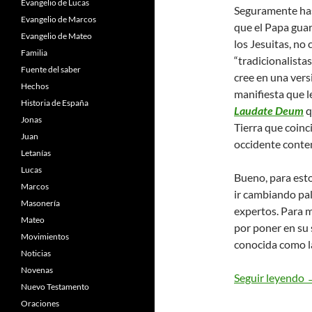
Evangelio de Lucas
Seguramente has
Evangelio de Marcos
que el Papa gua
Evangelio de Mateo
los Jesuitas, no
Familia
“tradicionalistas
Fuente del saber
cree en una ver
Hechos
manifiesta que le
Historia de España
Laudate Deum
q
Jonas
Tierra que coinc
Juan
occidente conte
Letanías
Lucas
Bueno, para estos
Marcos
ir cambiando pa
Masonería
expertos. Para m
Mateo
por poner en su s
Movimientos
conocida como la
Noticias
Novenas
L
Seguir leyendo
Nuevo Testamento
Oraciones