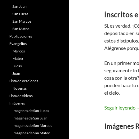
San Juan
inscritos e
San Lucas
San Marcos
Sí, es verdad. ¡
San Mateo
depositado en 
Publicaciones
estos discípulos
Evangelios
Alégrense porque
Marcos
Mateo
En un primer mo
Lucas
seguramente lo h
Juan
cosa con la otra
Lista de oraciones
pueden hace lo 
Novenas
el cielo.
Lista de videos
Imágenes
L
Seguir leyendo
Imágenes de San Lucas
Imágenes de San Juan
Imágenes R
Imágenes de San Marcos
Imágenes de San Mateo