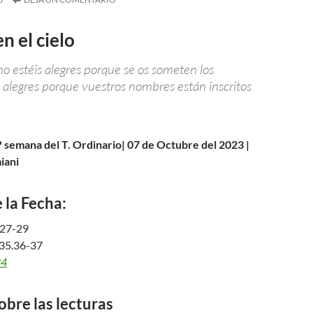
en el cielo
o estéis alegres porque se os someten los
d alegres porque vuestros nombres están inscritos
ª semana del T. Ordinario| 07 de Octubre del 2023 |
iani
 la Fecha:
.27-29
35.36-37
24
obre las lecturas