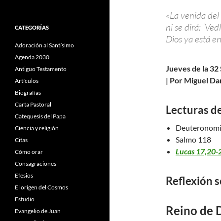
«La venida del
ni se dirá: ‘Ved
CATEGORÍAS
Dios ya está en
Adoración al Santísimo
Agenda 2030
Jueves de la 32
Antiguo Testamento
| Por Miguel Da
Artículos
Biografías
Carta Pastoral
Lecturas de
Catequesis del Papa
Deuteronomi
Ciencia y religión
Salmo 118
Citas
Lucas 17,20-
Cómo orar
Consagraciones
Efesios
Reflexión s
El origen del Cosmos
Estudio
Reino de 
Evangelio de Juan