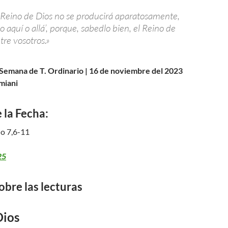
 Reino de Dios no se producirá aparatosamente,
lo aquí o allá’, porque, sabedlo bien, el Reino de
tre vosotros.»
 Semana de T. Ordinario | 16 de noviembre del 2023
miani
 la Fecha:
o 7,6-11
25
obre las lecturas
Dios