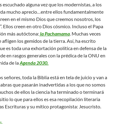
 escuchado alguna vez que los modernistas, a los
rda mucho aprecio…entre ellos fundamentalmente
 creen en el mismo Dios que creemos nosotros, los
”. Ellos creen en otro Dios cósmico. Incluso el Papa
sión más autóctona:
la Pachamama
. Muchas veces
 afligen los gemidos de la tierra. Así, ha escrito
ue es toda una exhortación política en defensa de la
ide en rasgos generales con la prédica de la ONU en
nida de la
Agenda 2030.
 señores, toda la Biblia está en tela de juicio y van a
labras que pasarán inadvertidas a los que no somos
uchos de ellos la ciencia ha terminado o terminará
itio lo que para ellos es esa recopilación literaria
s Escrituras y su mítico protagonista: Jesucristo.
ucas 17,20-25 – Reino de Dios
→