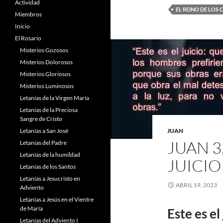
Actividad
EL REINO DE LOS 
Miembros
Inicio
El Rosario
Misterios Gozosos
Misterios Dolorosos
Misterios Gloriosos
Misterios Luminosos
Letanías de la Virgen María
Letanías de la Preciosa
Sangre de Cristo
Letanías a San José
JUAN
JUAN 3,
Letanías del Padre
Letanías de la humildad
JUICIO
Letanías de los Santos
Letanías a Jesucristo en
ABRIL 19, 2023
Adviento
Letanías a Jesús en el Vientre
de María
Este es el
Letanías del Adviento I