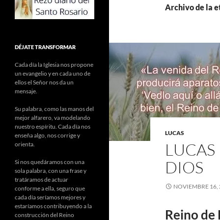
Archivo de la e
DÉJATE TRANSFORMAR
Cada día la Iglesia nos propone
un evangelio y en cada uno de
ellos el Señor nos da un
mensaje.
Su palabra, como las manos del
mejor alfarero, va modelando
nuestro espíritu. Cada día nos
LUCAS
enseña algo, nos corrige y
LUCAS 
orienta.
DIOS
Si nos quedáramos con una
sola palabra, con una frase y
tratáramos de actuar
NOVIEMBRE 16, 
conforme a ella, seguro que
cada día seríamos mejores y
estaríamos contribuyendo a la
Reino de 
construcción del Reino