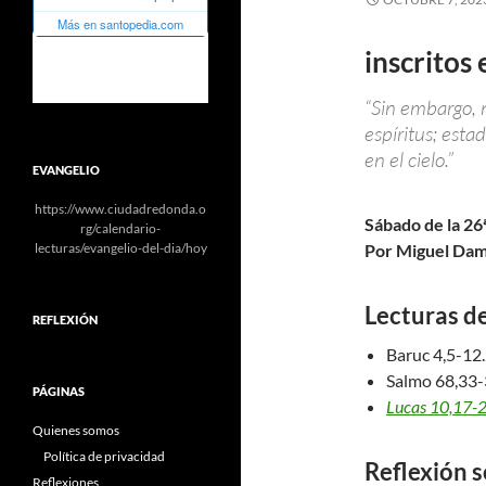
inscritos 
“Sin embargo, n
espíritus; esta
en el cielo.”
EVANGELIO
https://www.ciudadredonda.o
Sábado de la 26
rg/calendario-
lecturas/evangelio-del-dia/hoy
Por Miguel Dam
Lecturas de
REFLEXIÓN
Baruc 4,5-12
Salmo 68,33-
PÁGINAS
Lucas 10,17-
Quienes somos
Política de privacidad
Reflexión s
Reflexiones