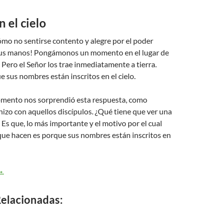
n el cielo
Cómo no sentirse contento y alegre por el poder
sus manos! Pongámonos un momento en el lugar de
. Pero el Señor los trae inmediatamente a tierra.
 sus nombres están inscritos en el cielo.
mento nos sorprendió esta respuesta, como
izo con aquellos discípulos. ¿Qué tiene que ver una
? Es que, lo más importante y el motivo por el cual
que hacen es porque sus nombres están inscritos en
ucas 10,17-24 – inscritos en el cielo
→
elacionadas: