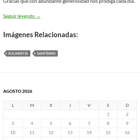
Gracias que con abundante generosidad nos prodiga cada día.
La Adoración al Santísimo
Seguir leyendo
→
Imágenes Relacionadas:
EUCARISTÍA
SANTÍSIMO
AGOSTO 2026
L
M
X
J
V
S
D
1
2
3
4
5
6
7
8
9
10
11
12
13
14
15
16