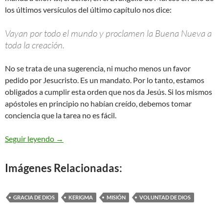
los últimos versículos del último capítulo nos dice:
Vayan por todo el mundo y proclamen la Buena Nueva a
toda la creación.
No se trata de una sugerencia, ni mucho menos un favor
pedido por Jesucristo. Es un mandato. Por lo tanto, estamos
obligados a cumplir esta orden que nos da Jesús. Si los mismos
apóstoles en principio no habían creído, debemos tomar
conciencia que la tarea no es fácil.
Marcos 16,9-15 – no habían creído
Seguir leyendo
→
Imágenes Relacionadas:
GRACIA DE DIOS
KERIGMA
MISIÓN
VOLUNTAD DE DIOS