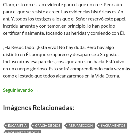
Claro, esto no es tan evidente para el que no cree. Peor aún
para el que se resiste a creer. Las evidencias históricas están
ahí. Y, todos los testigos a los que el Señor reservó este papel,
incrédulamente y con temor, en principio, lo han podido
certificar finalmente, tocando sus heridas y comiendo con Él.
¡Ha Resucitado! ¡Está vivo! No hay duda. Pero hay algo
distinto en Él, porque se aparece y desaparece a Su gusto.
Incluso atraviesa paredes, cosa que antes no hacía. Está vivo
en un cuerpo glorioso. Esto se irá comprendiendo cada vez más
como el estado que todos alcanzaremos en la Vida Eterna.
San Juan 20,19-31 – perdonen los pecados
Seguir leyendo
→
Imágenes Relacionadas:
EUCARISTÍA
GRACIA DE DIOS
RESURRECCIÓN
SACRAMENTOS
VOLUNTAD DE DIOS