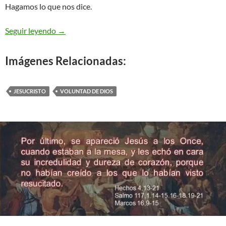
Hagamos lo que nos dice.
Juan 6,22-29 – La obra de Dios
Seguir leyendo
→
Imágenes Relacionadas:
JESUCRISTO
VOLUNTAD DE DIOS