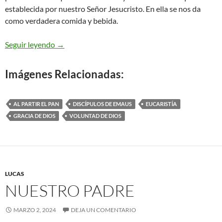
establecida por nuestro Señor Jesucristo. En ella se nos da
como verdadera comida y bebida.
San Lucas 24,13-35 – lo reconocieron
Seguir leyendo
→
Imágenes Relacionadas:
AL PARTIR EL PAN
DISCÍPULOS DE EMAUS
EUCARISTÍA
GRACIA DE DIOS
VOLUNTAD DE DIOS
LUCAS
NUESTRO PADRE
MARZO 2, 2024
DEJA UN COMENTARIO