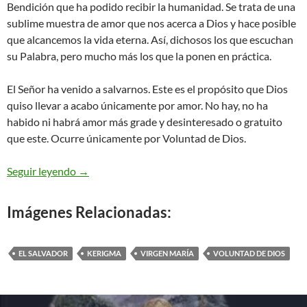
Bendición que ha podido recibir la humanidad. Se trata de una
sublime muestra de amor que nos acerca a Dios y hace posible
que alcancemos la vida eterna. Así, dichosos los que escuchan
su Palabra, pero mucho más los que la ponen en práctica.
El Señor ha venido a salvarnos. Este es el propósito que Dios
quiso llevar a acabo únicamente por amor. No hay, no ha
habido ni habrá amor más grade y desinteresado o gratuito
que este. Ocurre únicamente por Voluntad de Dios.
Lucas 11,27-28 – dichosos los que escuchan
Seguir leyendo
→
Imágenes Relacionadas:
EL SALVADOR
KERIGMA
VIRGEN MARÍA
VOLUNTAD DE DIOS