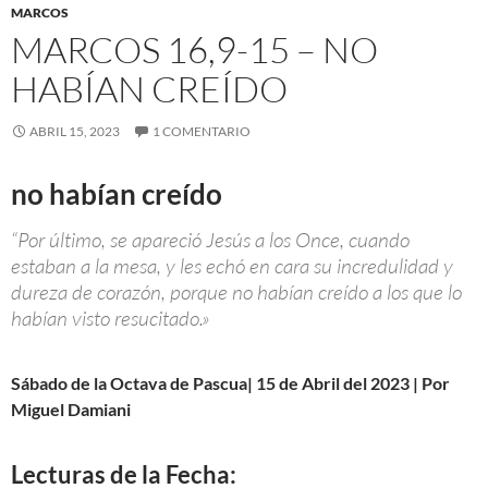
MARCOS
MARCOS 16,9-15 – NO
HABÍAN CREÍDO
ABRIL 15, 2023
1 COMENTARIO
no habían creído
“Por último, se apareció Jesús a los Once, cuando
estaban a la mesa, y les echó en cara su incredulidad y
dureza de corazón, porque no habían creído a los que lo
habían visto resucitado.»
Sábado de la Octava de Pascua| 15 de Abril del 2023 | Por
Miguel Damiani
Lecturas de la Fecha: