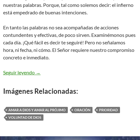
nuestras palabras. Porque, tal como solemos decir: el infierno
está empedrado de buenas intenciones.
En tanto las palabras no sea acompañadas de acciones
contundentes y efectivas, de poco sirven. Examinémonos pues
cada día. ¡Qué fácil es decir te seguiré! Pero no señalamos
hora, ni fecha, ni cómo. El Señor requiere nuestro compromiso
concreto e inmediato.
Lucas 9,57-62 – Te seguiré
Seguir leyendo
→
Imágenes Relacionadas:
AMAR A DIOS Y AMAR AL PRÓJIMO
ORACIÓN
PRIORIDAD
VOLUNTAD DE DIOS