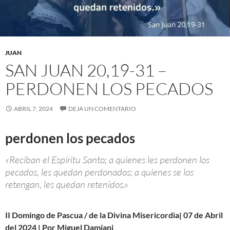
JUAN
SAN JUAN 20,19-31 –
PERDONEN LOS PECADOS
ABRIL 7, 2024
DEJA UN COMENTARIO
perdonen los pecados
«Reciban el Espíritu Santo; a quienes les perdonen los
pecados, les quedan perdonados; a quienes se los
retengan, les quedan retenidos.»
II Domingo de Pascua / de la Divina Misericordia| 07 de Abril
del 2024 | Por Miguel Damiani