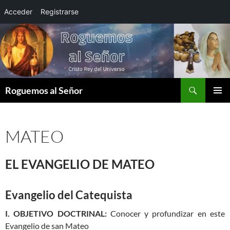
Acceder
Registrarse
Saltar
al
contenido
Buscar
Roguemos al Señor
MENÚ
PRINCI
MATEO
EL EVANGELIO DE MATEO
Evangelio del Catequista
I. OBJETIVO DOCTRINAL:
Conocer y profundizar en este
Evangelio de san Mateo