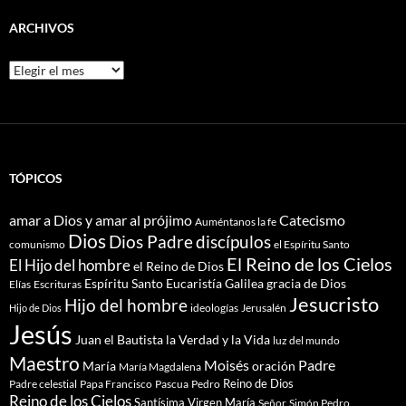
ARCHIVOS
Archivos
TÓPICOS
amar a Dios y amar al prójimo
Catecismo
Auméntanos la fe
Dios
Dios Padre
discípulos
comunismo
el Espíritu Santo
El Reino de los Cielos
El Hijo del hombre
el Reino de Dios
Espíritu Santo
Eucaristía
Galilea
gracia de Dios
Elías
Escrituras
Jesucristo
Hijo del hombre
ideologías
Jerusalén
Hijo de Dios
Jesús
Juan el Bautista
la Verdad y la Vida
luz del mundo
Maestro
Moisés
Padre
María
oración
María Magdalena
Reino de Dios
Pascua
Pedro
Padre celestial
Papa Francisco
Reino de los Cielos
Santísima Virgen María
Señor
Simón Pedro