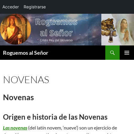
Acceder
Registrarse
Saltar
al
contenido
Buscar
Roguemos al Señor
MENÚ
PRINCI
NOVENAS
Novenas
Origen e historia de las Novenas
Las novenas
(del latín novem, ‘nueve’) son un ejercicio de