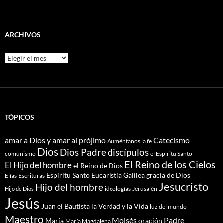
ARCHIVOS
Archivos
TÓPICOS
amar a Dios y amar al prójimo
Catecismo
Auméntanos la fe
Dios
Dios Padre
discípulos
comunismo
el Espíritu Santo
El Reino de los Cielos
El Hijo del hombre
el Reino de Dios
Espíritu Santo
Eucaristía
Galilea
gracia de Dios
Elías
Escrituras
Jesucristo
Hijo del hombre
ideologías
Jerusalén
Hijo de Dios
Jesús
Juan el Bautista
la Verdad y la Vida
luz del mundo
Maestro
Moisés
Padre
María
oración
María Magdalena