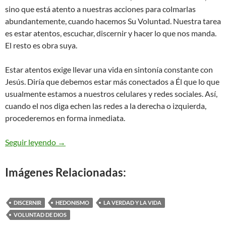
sino que está atento a nuestras acciones para colmarlas
abundantemente, cuando hacemos Su Voluntad. Nuestra tarea
es estar atentos, escuchar, discernir y hacer lo que nos manda.
El resto es obra suya.
Estar atentos exige llevar una vida en sintonía constante con
Jesús. Diría que debemos estar más conectados a Él que lo que
usualmente estamos a nuestros celulares y redes sociales. Así,
cuando el nos diga echen las redes a la derecha o izquierda,
procederemos en forma inmediata.
Juan 21,1-14 – Echen la red
Seguir leyendo
→
Imágenes Relacionadas:
DISCERNIR
HEDONISMO
LA VERDAD Y LA VIDA
VOLUNTAD DE DIOS