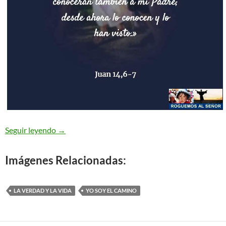
Juan 14,6-14 – Yo soy el camino, la verdad y la vi
Seguir leyendo
→
Imágenes Relacionadas:
LA VERDAD Y LA VIDA
YO SOY EL CAMINO