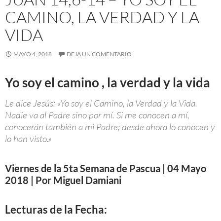
CAMINO, LA VERDAD Y LA
VIDA
MAYO 4, 2018
DEJA UN COMENTARIO
Yo soy el camino , la verdad y la vida
Le dice Jesús: «Yo soy el Camino, la Verdad y la Vida.
Nadie va al Padre sino por mí. Si me conocen a mí,
conocerán también a mi Padre; desde ahora lo conocen y
lo han visto.»
Viernes de la 5ta Semana de Pascua | 04 Mayo
2018 | Por Miguel Damiani
Lecturas de la Fecha: