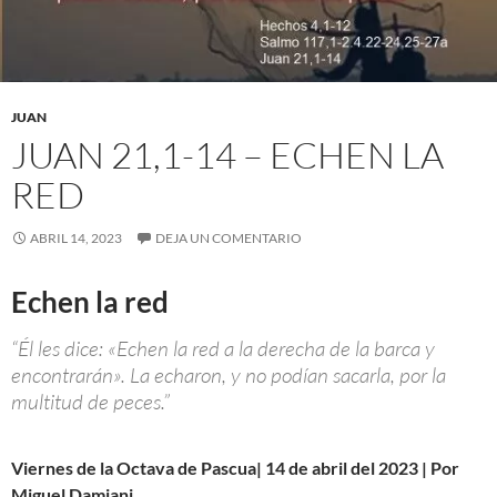
JUAN
JUAN 21,1-14 – ECHEN LA
RED
ABRIL 14, 2023
DEJA UN COMENTARIO
Echen la red
“Él les dice: «Echen la red a la derecha de la barca y
encontrarán». La echaron, y no podían sacarla, por la
multitud de peces.”
Viernes de la Octava de Pascua| 14 de abril del 2023 | Por
Miguel Damiani