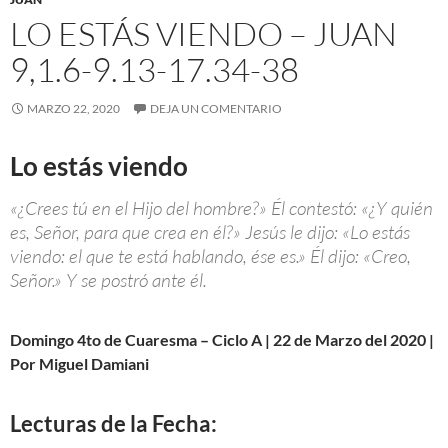
LO ESTÁS VIENDO – JUAN
9,1.6-9.13-17.34-38
MARZO 22, 2020
DEJA UN COMENTARIO
Lo estás viendo
«¿Crees tú en el Hijo del hombre?» Él contestó: «¿Y quién
es, Señor, para que crea en él?» Jesús le dijo: «Lo estás
viendo: el que te está hablando, ése es.» Él dijo: «Creo,
Señor.» Y se postró ante él.
Domingo 4to de Cuaresma – Ciclo A | 22 de Marzo del 2020 |
Por Miguel Damiani
Lecturas de la Fecha: