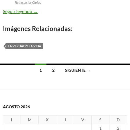
Reino de los Cielos
Reino de los Cielos
Seguir leyendo
→
Imágenes Relacionadas:
LA VERDAD Y LA VIDA
Ir
1
2
SIGUIENTE →
a
las
entradas
AGOSTO 2026
L
M
X
J
V
S
D
1
2