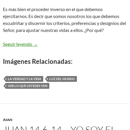
Es más bien el proceder inverso en el que debemos
ejercitarnos. Es decir que somos nosotros los que debemos
escudriñar y discernir los criterios, preferencias y designios del
Señor, para ajustar nuestras vidas a ellos. ¿Por qué?
Lo estás viendo – Juan 9,1.6-9.13-17.34-38
Seguir leyendo
→
Imágenes Relacionadas:
LA VERDAD Y LA VIDA
LUZ DEL MUNDO
VER LO QUE USTEDES VEN
JUAN
JUAN 14,6-14 – YO SOY EL