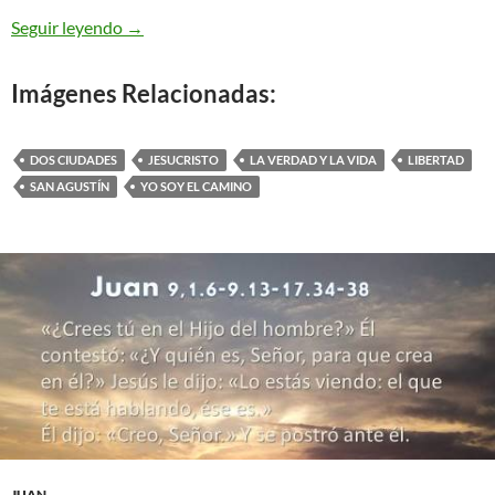
Destinados a ser siempre libres
Seguir leyendo
→
Imágenes Relacionadas:
DOS CIUDADES
JESUCRISTO
LA VERDAD Y LA VIDA
LIBERTAD
SAN AGUSTÍN
YO SOY EL CAMINO
JUAN