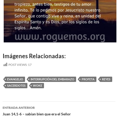
Imágenes Relacionadas:
POST VIEWS:
17
EVANGELIO
INTERRUPCIÓN DEL EMBARAZO
PROFETA
REYES
SACERDOTES
WOKE
Navegación
ENTRADA ANTERIOR
de
Juan 14,1-6 – sabían bien que era el Señor