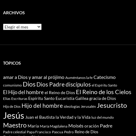
ARCHIVOS
Archivos
TÓPICOS
amar a Dios y amar al prójimo
Catecismo
Auméntanos la fe
Dios
Dios Padre
discípulos
comunismo
el Espíritu Santo
El Reino de los Cielos
El Hijo del hombre
el Reino de Dios
Espíritu Santo
Eucaristía
Galilea
gracia de Dios
Elías
Escrituras
Jesucristo
Hijo del hombre
ideologías
Jerusalén
Hijo de Dios
Jesús
Juan el Bautista
la Verdad y la Vida
luz del mundo
Maestro
Moisés
Padre
María
oración
María Magdalena
Reino de Dios
Pascua
Pedro
Padre celestial
Papa Francisco