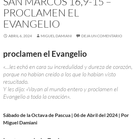
SAN MARCOS 16,9-15 –
PROCLAMEN EL
EVANGELIO
ABRIL 6, 2024
MIGUEL DAMIANI
DEJA UN COMENTARIO
proclamen el Evangelio
«…les echó en cara su incredulidad y dureza de corazón,
porque no habían creído a los que lo habían visto
resucitado.
Y les dijo: «Vayan al mundo entero y proclamen el
Evangelio a toda la creación».
Sábado de la Octava de Pascua | 06 de Abril del 2024 | Por
Miguel Damiani