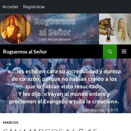
Acceder
Registrarse
Saltar
al
contenido
Buscar
Roguemos al Señor
MENÚ
PRINCI
MARCOS