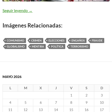
Esta es la hora de la Verdad
Seguir leyendo
→
Imágenes Relacionadas:
COMUNISMO
CRIMEN
ELECCIONES
ENGAÑOS
FRAUDE
GLOBALISMO
MENTIRA
POLÍTICA
TERRORISMO
MAYO 2026
L
M
X
J
V
S
D
1
2
3
4
5
6
7
8
9
10
11
12
13
14
15
16
17