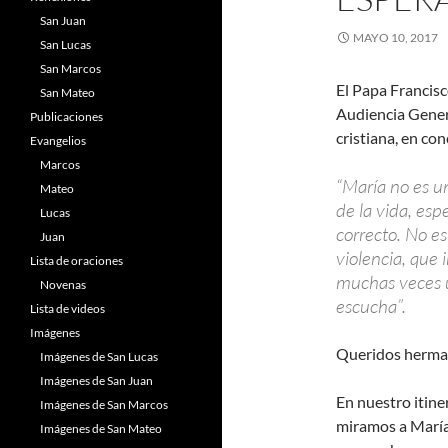
San Juan
MAYO 10, 2017
San Lucas
San Marcos
El Papa Francisc
San Mateo
Audiencia Genera
Publicaciones
cristiana, en co
Evangelios
Marcos
“María no es u
Mateo
de la vida, es
Lucas
correcto. No e
Juan
violencia, que 
Lista de oraciones
muchas veces u
Novenas
escucha”.
Lista de videos
Imágenes
Queridos herman
Imágenes de San Lucas
Imágenes de San Juan
En nuestro itine
Imágenes de San Marcos
miramos a María
Imágenes de San Mateo