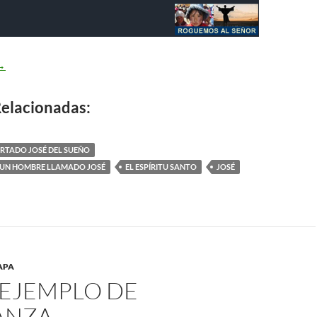
ateo 1,16.18-21.24 – Hizo como el ángel del Señor le había man
→
elacionadas:
RTADO JOSÉ DEL SUEÑO
UN HOMBRE LLAMADO JOSÉ
EL ESPÍRITU SANTO
JOSÉ
APA
 EJEMPLO DE
ANZA