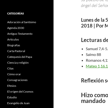
ángel del Seño
CATEGORÍAS
Lunes de la
Adoración al Santísimo
2018 | Por 
Agenda 2030
Antiguo Testamento
Lecturas de
Artículos
Biografías
Samuel 7,4-5
Carta Pastoral
Salmo 88
Catequesis del Papa
Romanos 4,1
Ciencia y religión
Mateo 1,16.1
Citas
Cómo orar
Reflexión s
Consagraciones
Efesios
El origen del Cosmos
Hizo como 
Estudio
mandado
Evangelio de Juan