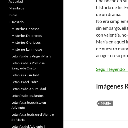
una noche en su 
Actividad
historia de los 
Miembros
de un drama.
Inicio
No era simplemen
El Rosario
sin embargo, ell
Misterios Gozosos
con valentía, no
Misterios Dolorosos
María en aquel 
Misterios Gloriosos
de nuestro mund
Misterios Luminosos
acoger en su pro
Letanías de la Virgen María
Letanías de la Preciosa
Sangre de Cristo
M
Seguir leyendo
Letanías a San José
Letanías del Padre
Imágenes R
Letanías de la humildad
Letanías de los Santos
Letanías a Jesucristo en
MARÍA
Adviento
Letanías a Jesús en el Vientre
de María
Letanías del Adviento I