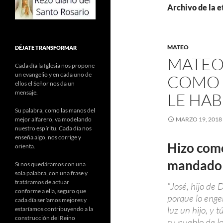
Archivo de la e
MATEO
DÉJATE TRANSFORMAR
MATEO 
Cada día la Iglesia nos propone
un evangelio y en cada uno de
COMO 
ellos el Señor nos da un
mensaje.
LE HA
Su palabra, como las manos del
mejor alfarero, va modelando
MARZO 19, 2018
nuestro espíritu. Cada día nos
enseña algo, nos corrige y
Hizo como
orienta.
mandado
Si nos quedáramos con una
sola palabra, con una frase y
tratáramos de actuar
“José, hijo de
conforme a ella, seguro que
porque lo engen
cada día seríamos mejores y
luz un hijo, y 
estaríamos contribuyendo a la
construcción del Reino
su pueblo de l