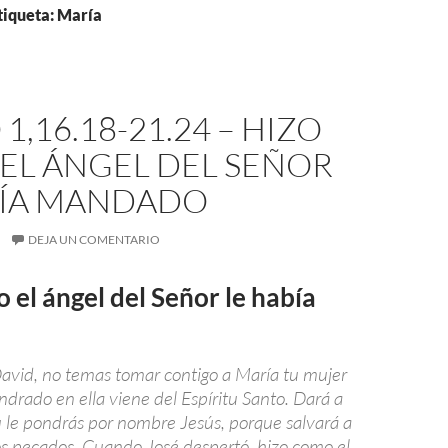
tiqueta: María
1,16.18-21.24 – HIZO
EL ÁNGEL DEL SEÑOR
BÍA MANDADO
DEJA UN COMENTARIO
 el ángel del Señor le había
 David, no temas tomar contigo a María tu mujer
drado en ella viene del Espíritu Santo. Dará a
tú le pondrás por nombre Jesús, porque salvará a
os pecados. Cuando José despertó, hizo como el