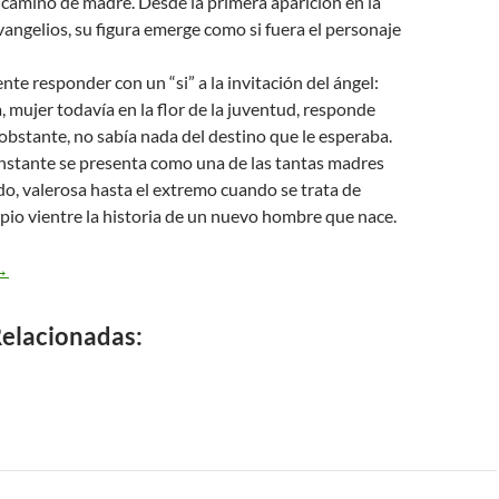
camino de madre. Desde la primera aparición en la
Evangelios, su figura emerge como si fuera el personaje
te responder con un “si” a la invitación del ángel:
a, mujer todavía en la flor de la juventud, responde
 obstante, no sabía nada del destino que le esperaba.
instante se presenta como una de las tantas madres
o, valerosa hasta el extremo cuando se trata de
pio vientre la historia de un nuevo hombre que nace.
aría ejemplo de esperanza
→
elacionadas: