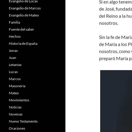
Evangelio de Lucas
Si en algo tenem
Evangelio de Marcos
de José, fundada 
Evangelio de Mateo
del Reino a la h
Familia
nosotros.
Fuente del saber
Hechos
Sin la fe de Marí
Historia de España
de María a los P
Jonas
nosotros, como 
Juan
preparó María p
Letanías
Lucas
Marcos
Masonería
Mateo
Movimientos
Noticias
Novenas
Nuevo Testamento
Oraciones