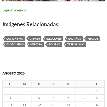
Esta es la hora de la Verdad
Seguir leyendo
→
Imágenes Relacionadas:
COMUNISMO
CRIMEN
ELECCIONES
ENGAÑOS
FRAUDE
GLOBALISMO
MENTIRA
POLÍTICA
TERRORISMO
AGOSTO 2026
L
M
X
J
V
S
D
1
2
3
4
5
6
7
8
9
10
11
12
13
14
15
16