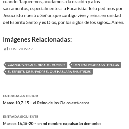
cuando flaqueemos, acudamos a la oración y a los
sacramentos, especialmente a la Eucaristía. Te lo pedimos por
Jesucristo nuestro Señor, que contigo vive y reina, en unidad
del Espíritu Santo y es Dios, por los siglos de los siglos…Amén.
Imágenes Relacionadas:
POST VIEWS:
9
CUANDO VENGA EL HIJO DEL HOMBRE
DEN TESTIMONIO ANTE ELLOS
EL ESPÍRITU DE SU PADRE EL QUE HABLARÁ EN USTEDES
Navegación
ENTRADA ANTERIOR
de
Mateo 10,7-15 – el Reino de los Cielos está cerca
entradas
ENTRADA SIGUIENTE
Marcos 16,15-20 – en mi nombre expulsarán demonios