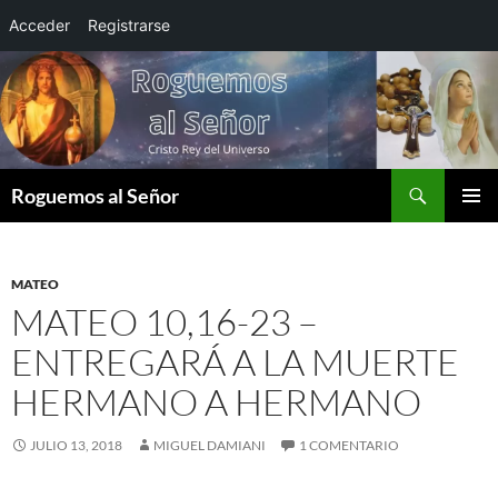
Acceder
Registrarse
Saltar
al
contenido
Buscar
Roguemos al Señor
MENÚ
PRINCI
MATEO
MATEO 10,16-23 –
ENTREGARÁ A LA MUERTE
HERMANO A HERMANO
JULIO 13, 2018
MIGUEL DAMIANI
1 COMENTARIO