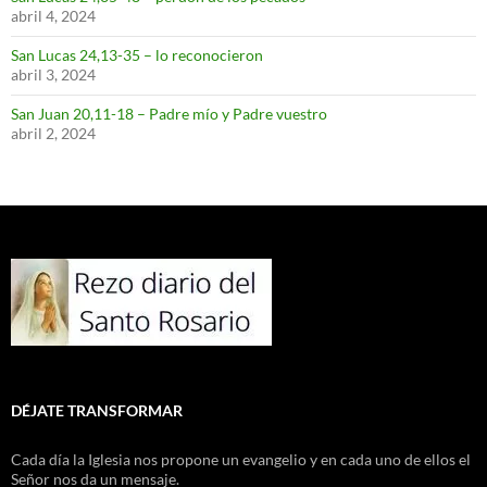
abril 4, 2024
San Lucas 24,13-35 – lo reconocieron
abril 3, 2024
San Juan 20,11-18 – Padre mío y Padre vuestro
abril 2, 2024
DÉJATE TRANSFORMAR
Cada día la Iglesia nos propone un evangelio y en cada uno de ellos el
Señor nos da un mensaje.