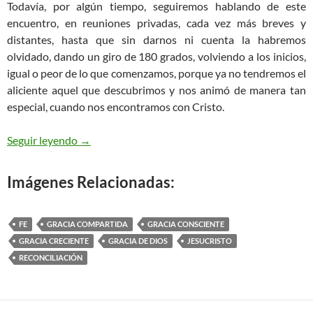
Todavía, por algún tiempo, seguiremos hablando de este
encuentro, en reuniones privadas, cada vez más breves y
distantes, hasta que sin darnos ni cuenta la habremos
olvidado, dando un giro de 180 grados, volviendo a los inicios,
igual o peor de lo que comenzamos, porque ya no tendremos el
aliciente aquel que descubrimos y nos animó de manera tan
especial, cuando nos encontramos con Cristo.
Un encuentro determinante en nuestras vidas
Seguir leyendo
→
Imágenes Relacionadas:
FE
GRACIA COMPARTIDA
GRACIA CONSCIENTE
GRACIA CRECIENTE
GRACIA DE DIOS
JESUCRISTO
RECONCILIACIÓN