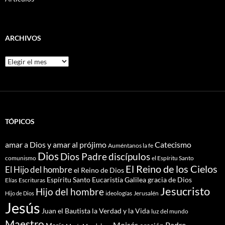
ARCHIVOS
Archivos
TÓPICOS
amar a Dios y amar al prójimo
Catecismo
Auméntanos la fe
Dios
Dios Padre
discípulos
comunismo
el Espíritu Santo
El Reino de los Cielos
El Hijo del hombre
el Reino de Dios
Espíritu Santo
Eucaristía
Galilea
gracia de Dios
Elías
Escrituras
Jesucristo
Hijo del hombre
ideologías
Jerusalén
Hijo de Dios
Jesús
Juan el Bautista
la Verdad y la Vida
luz del mundo
Maestro