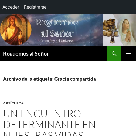
Acceder
Registrarse
Saltar
al
contenido
Buscar
Roguemos al Señor
MENÚ
PRINCI
Archivo de la etiqueta: Gracia compartida
ARTÍCULOS
UN ENCUENTRO
DETERMINANTE EN
NUESTRAS VIDAS