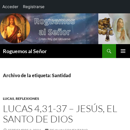
Acceder
Registrarse
Saltar
al
contenido
Buscar
Roguemos al Señor
MENÚ
PRINCI
Archivo de la etiqueta: Santidad
LUCAS
,
REFLEXIONES
LUCAS 4,31-37 – JESÚS, EL
SANTO DE DIOS