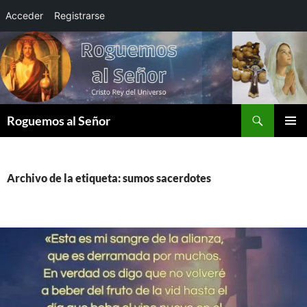
Acceder
Registrarse
Saltar
al
contenido
Buscar
Roguemos al Señor
MENÚ
PRINCI
Archivo de la etiqueta: sumos sacerdotes