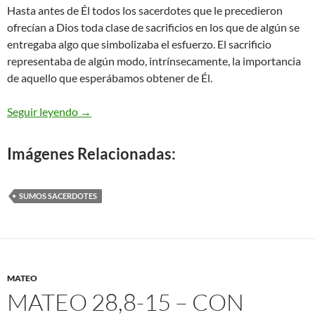
Hasta antes de Él todos los sacerdotes que le precedieron
ofrecían a Dios toda clase de sacrificios en los que de algún se
entregaba algo que simbolizaba el esfuerzo. El sacrificio
representaba de algún modo, intrínsecamente, la importancia
de aquello que esperábamos obtener de Él.
Marcos 14,12a. 22-25 sangre de la alianza
Seguir leyendo
→
Imágenes Relacionadas:
SUMOS SACERDOTES
MATEO
MATEO 28,8-15 – CON