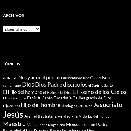
ARCHIVOS
Archivos
TÓPICOS
amar a Dios y amar al prójimo
Catecismo
Auméntanos la fe
Dios
Dios Padre
discípulos
comunismo
el Espíritu Santo
El Reino de los Cielos
El Hijo del hombre
el Reino de Dios
Espíritu Santo
Eucaristía
Galilea
gracia de Dios
Elías
Escrituras
Jesucristo
Hijo del hombre
ideologías
Jerusalén
Hijo de Dios
Jesús
Juan el Bautista
la Verdad y la Vida
luz del mundo
Maestro
Moisés
Padre
María
oración
María Magdalena
Reino de Dios
Pascua
Pedro
Padre celestial
Papa Francisco