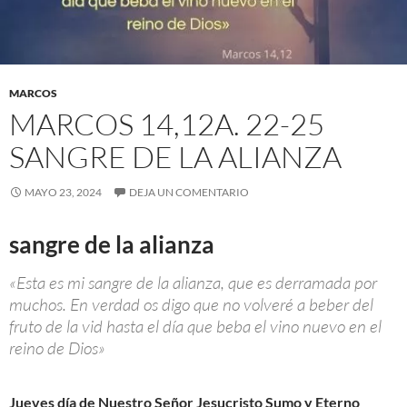
MARCOS
MARCOS 14,12A. 22-25
SANGRE DE LA ALIANZA
MAYO 23, 2024
DEJA UN COMENTARIO
sangre de la alianza
«Esta es mi sangre de la alianza, que es derramada por
muchos. En verdad os digo que no volveré a beber del
fruto de la vid hasta el día que beba el vino nuevo en el
reino de Dios»
Jueves día de Nuestro Señor Jesucristo Sumo y Eterno