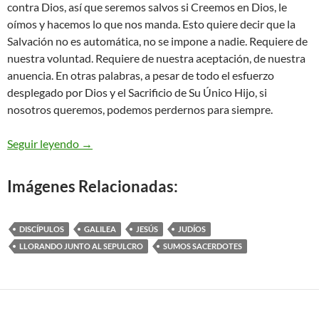
contra Dios, así que seremos salvos si Creemos en Dios, le
oímos y hacemos lo que nos manda. Esto quiere decir que la
Salvación no es automática, no se impone a nadie. Requiere de
nuestra voluntad. Requiere de nuestra aceptación, de nuestra
anuencia. En otras palabras, a pesar de todo el esfuerzo
desplegado por Dios y el Sacrificio de Su Único Hijo, si
nosotros queremos, podemos perdernos para siempre.
Mateo 28,8-15 – con miedo y gran gozo
Seguir leyendo
→
Imágenes Relacionadas:
DISCÍPULOS
GALILEA
JESÚS
JUDÍOS
LLORANDO JUNTO AL SEPULCRO
SUMOS SACERDOTES