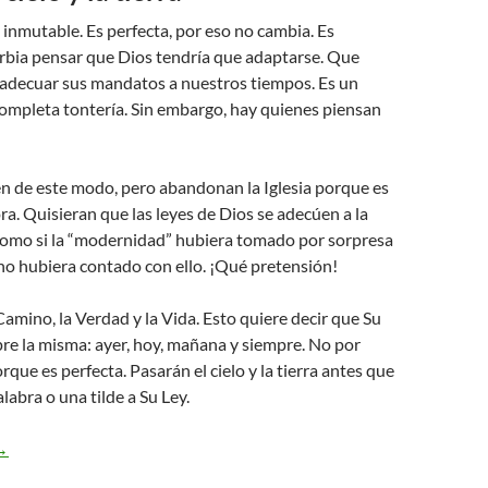
s inmutable. Es perfecta, por eso no cambia. Es
bia pensar que Dios tendría que adaptarse. Que
adecuar sus mandatos a nuestros tiempos. Es un
ompleta tontería. Sin embargo, hay quienes piensan
cen de este modo, pero abandonan la Iglesia porque es
. Quisieran que las leyes de Dios se adecúen a la
omo si la “modernidad” hubiera tomado por sorpresa
no hubiera contado con ello. ¡Qué pretensión!
 Camino, la Verdad y la Vida. Esto quiere decir que Su
re la misma: ayer, hoy, mañana y siempre. No por
rque es perfecta. Pasarán el cielo y la tierra antes que
labra o una tilde a Su Ley.
ateo 5,17-19 pasarán el cielo y la tierra
→