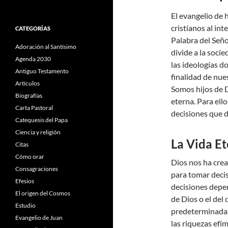
El evangelio de 
cristianos al int
CATEGORÍAS
Palabra del Señ
Adoración al Santísimo
divide a la soci
Agenda 2030
las ideologías d
Antiguo Testamento
finalidad de nue
Artículos
Somos hijos de D
Biografías
eterna. Para ell
Carta Pastoral
decisiones que d
Catequesis del Papa
Ciencia y religión
La Vida Et
Citas
Cómo orar
Dios nos ha crea
Consagraciones
para tomar decis
Efesios
decisiones depen
El origen del Cosmos
de Dios o el del
Estudio
predeterminada.
Evangelio de Juan
las riquezas efí