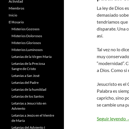
Actividad
La ley de Dios e
Miembros
demasiado sober
Inicio
tendríamos que 
El Rosario
disparate. Una c
Misterios Gozosos
así.
Misterios Dolorosos
Misterios Gloriosos
Tal vez no lo di
Misterios Luminosos
muy conservadora
Letanías de la Virgen María
“modernidad”. C
Letanías de la Preciosa
Sangre de Cristo
a Dios. Como si 
Letanías a San José
Letanías del Padre
Jesucristo es el
Letanías de la humildad
Palabra es siemp
Letanías de los Santos
capricho, sino po
Letanías a Jesucristo en
se cambie una pa
Adviento
Letanías a Jesús en el Vientre
M
Seguir leyendo
de María
Letanías del Adviento I