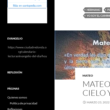
HERMANO
P
YO SOY EL CAMIN
EVANGELIO
https://www.ciudadredonda.o
rg/calendario-
lecturas/evangelio-del-dia/hoy
REFLEXIÓN
MATEO
MATEO 
PÁGINAS
CIELO 
Quienes somos
MARZO 23, 2022
Política de privacidad
Reflexiones