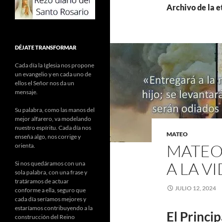
Archivo de la e
DÉJATE TRANSFORMAR
Cada día la Iglesia nos propone
un evangelio y en cada uno de
ellos el Señor nos da un
mensaje.
Su palabra, como las manos del
mejor alfarero, va modelando
nuestro espíritu. Cada día nos
MATEO
enseña algo, nos corrige y
MATEO 
orienta.
A LA V
Si nos quedáramos con una
sola palabra, con una frase y
tratáramos de actuar
JULIO 12, 2024
conforme a ella, seguro que
cada día seríamos mejores y
estaríamos contribuyendo a la
El Princi
construcción del Reino