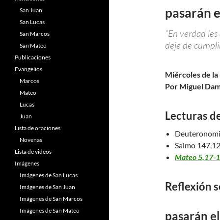
pasarán el
San Juan
San Lucas
“En verdad les 
San Marcos
deje de cumplirs
San Mateo
Publicaciones
Evangelios
Miércoles de la
Marcos
Por Miguel Dam
Mateo
Lucas
Lecturas de
Juan
Lista de oraciones
Deuteronomio
Novenas
Salmo 147,12
Lista de videos
Mateo 5,17-
Imágenes
Imágenes de San Lucas
Reflexión s
Imágenes de San Juan
Imágenes de San Marcos
Imágenes de San Mateo
pasarán el 