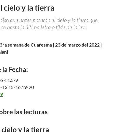
 cielo y la tierra
digo que antes pasarán el cielo y la tierra que
e hasta la última letra o tilde de la ley.”
 3ra semana de Cuaresma | 23 de marzo del 2022 |
iani
 la Fecha:
 4,1.5-9
-13.15-16.19-20
19
obre las lecturas
cielo y la tierra