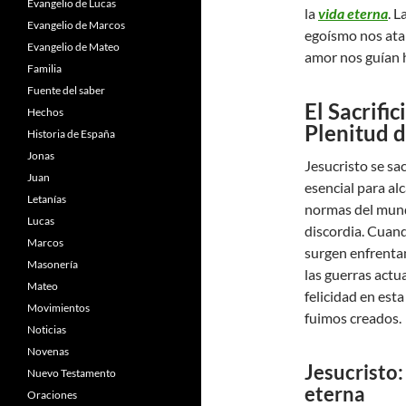
Evangelio de Lucas
la
vida eterna
. L
Evangelio de Marcos
egoísmo nos atan
Evangelio de Mateo
amor nos guían h
Familia
Fuente del saber
El Sacrifi
Hechos
Plenitud d
Historia de España
Jonas
Jesucristo se sa
Juan
esencial para alc
Letanías
normas del mundo
Lucas
discordia. Cuan
Marcos
surgen enfrentam
Masonería
las guerras actu
Mateo
felicidad en esta
Movimientos
fuimos creados.
Noticias
Novenas
Jesucristo:
Nuevo Testamento
eterna
Oraciones